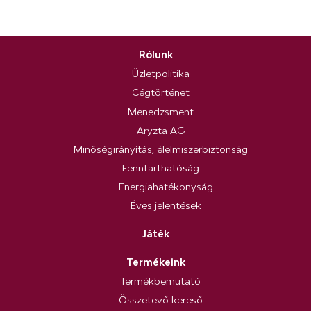
Rólunk
Üzletpolitika
Cégtörténet
Menedzsment
Aryzta AG
Minőségirányítás, élelmiszerbiztonság
Fenntarthatóság
Energiahatékonyság
Éves jelentések
Játék
Termékeink
Termékbemutató
Összetevő kereső