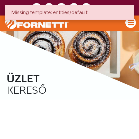
HU
EN
Missing template: entities/default
ÜZLET
KERESŐ