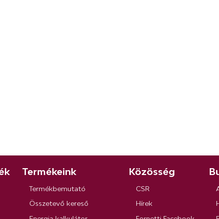
ék
Termékeink
Közösség
Bu
Termékbemutató
CSR
Összetevő kereső
Hírek
Energia kalkulátor
Fornetti Facebook
R