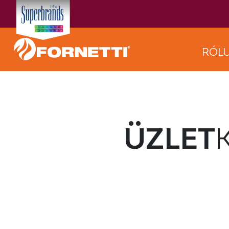
RÓL
ÜZLET