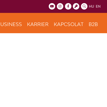
HU
EN
USINESS
KARRIER
KAPCSOLAT
B2B