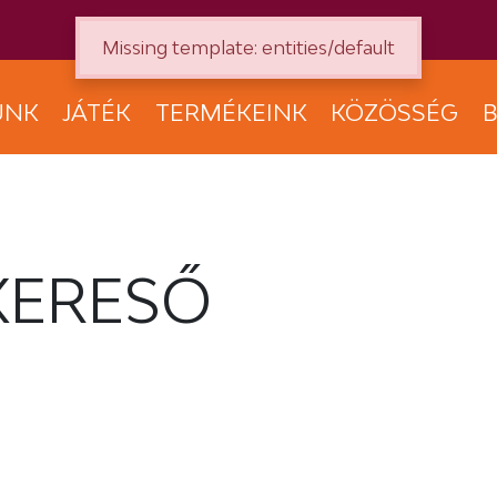
Missing template: entities/default
UNK
JÁTÉK
TERMÉKEINK
KÖZÖSSÉG
B
KERESŐ