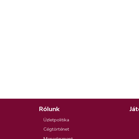
Rólunk
Ját
Üzletpolitika
Cégtörténet
Menedzsment