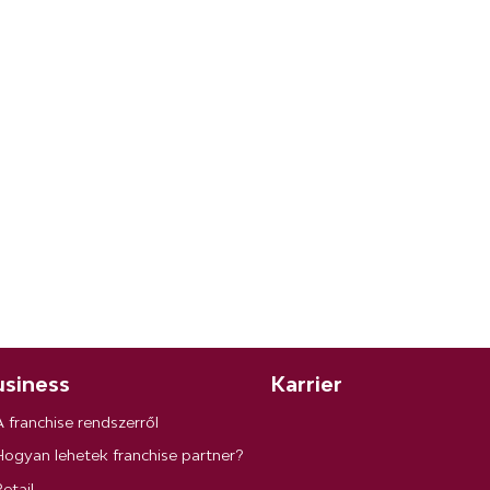
siness
Karrier
A franchise rendszerről
Hogyan lehetek franchise partner?
etail