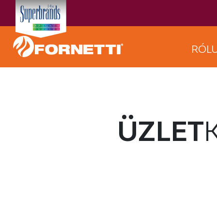
RÓL
ÜZLET