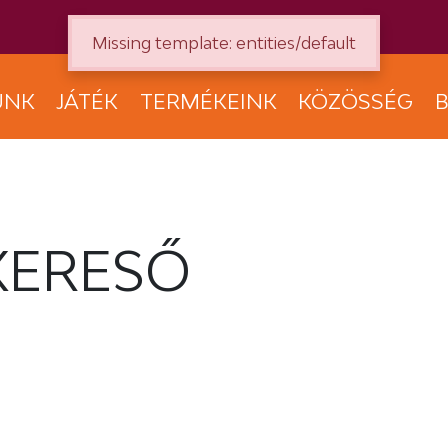
Missing template: entities/default
UNK
JÁTÉK
TERMÉKEINK
KÖZÖSSÉG
B
KERESŐ