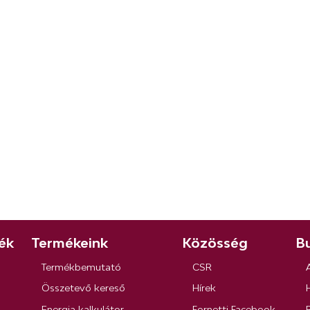
ék
Termékeink
Közösség
Bu
Termékbemutató
CSR
Összetevő kereső
Hírek
Energia kalkulátor
Fornetti Facebook
R