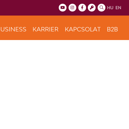
HU
EN
USINESS
KARRIER
KAPCSOLAT
B2B