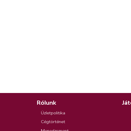
Rólunk
Ját
Üzletpolitika
Cégtörténet
Menedzsment