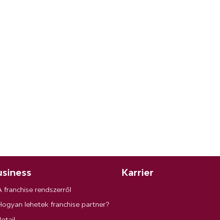
siness
Karrier
A franchise rendszerről
Hogyan lehetek franchise partner?
etail