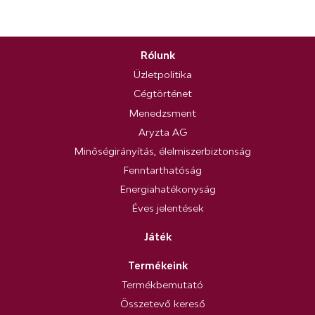
Rólunk
Üzletpolitika
Cégtörténet
Menedzsment
Aryzta AG
Minőségirányítás, élelmiszerbiztonság
Fenntarthatóság
Energiahatékonyság
Éves jelentések
Játék
Termékeink
Termékbemutató
Összetevő kereső