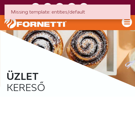
HU
EN
Missing template: entities/default
ÜZLET
KERESŐ