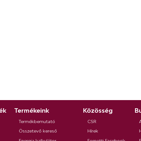
ék
Termékeink
Közösség
Bu
Termékbemutató
CSR
Összetevő kereső
Hírek
Energia kalkulátor
Fornetti Facebook
R