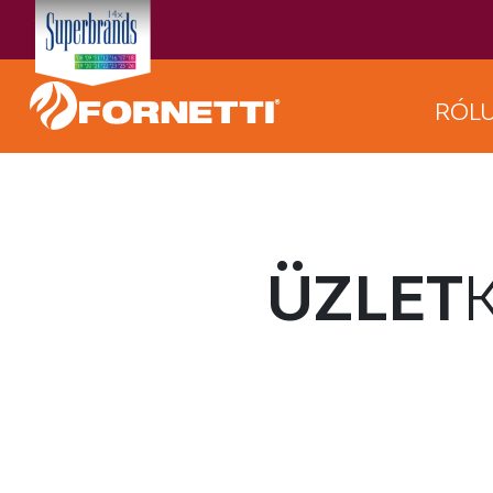
RÓL
ÜZLET