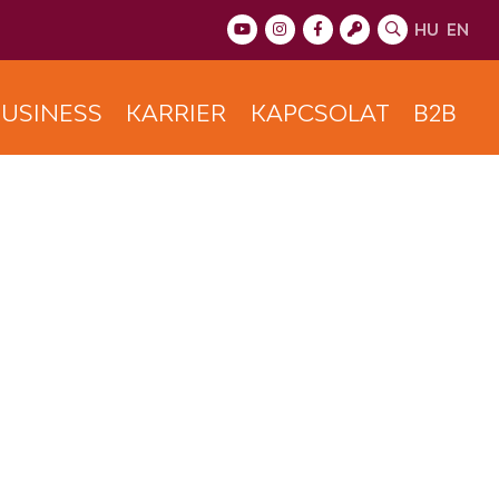
HU
EN
USINESS
KARRIER
KAPCSOLAT
B2B