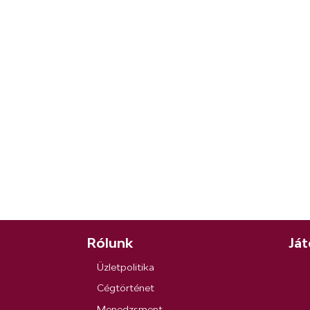
Rólunk
Ját
Üzletpolitika
Cégtörténet
Menedzsment