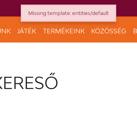
Missing template: entities/default
UNK
JÁTÉK
TERMÉKEINK
KÖZÖSSÉG
B
KERESŐ