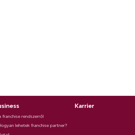
siness
Karrier
A franchise rendszerről
Hogyan lehetek franchise partner?
etail