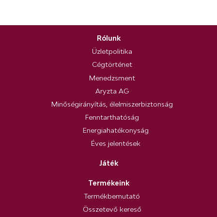
Rólunk
Üzletpolitika
Cégtörténet
Menedzsment
Aryzta AG
Minőségirányítás, élelmiszerbiztonság
Fenntarthatóság
Energiahatékonyság
Éves jelentések
Játék
Termékeink
Termékbemutató
Összetevő kereső