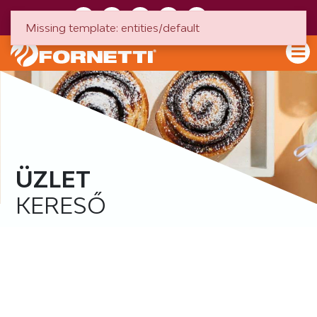
HU
EN
Missing template: entities/default
ÜZLET
KERESŐ