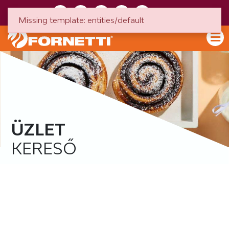
HU
EN
Missing template: entities/default
ÜZLET
KERESŐ