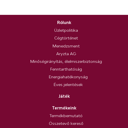
Rólunk
Üzletpolitika
Cégtörténet
Menedzsment
Aryzta AG
Minőségirányítás, élelmiszerbiztonság
Fenntarthatóság
Energiahatékonyság
Éves jelentések
Játék
Termékeink
Termékbemutató
Összetevő kereső