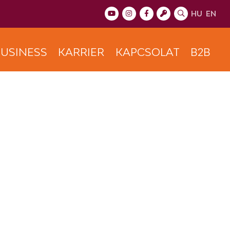
HU
EN
USINESS
KARRIER
KAPCSOLAT
B2B