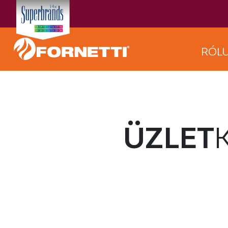
RÓL
ÜZLET