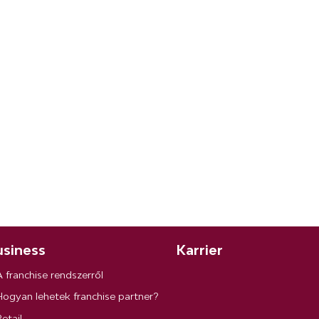
siness
Karrier
A franchise rendszerről
Hogyan lehetek franchise partner?
etail