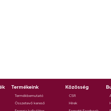
ék
Termékeink
Közösség
Bu
Termékbemutató
CSR
Összetevő kereső
Hírek
Energia kalkulátor
Fornetti Facebook
R