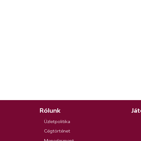
Rólunk
Ját
Üzletpolitika
Cégtörténet
Menedzsment