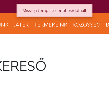
Missing template: entities/default
UNK
JÁTÉK
TERMÉKEINK
KÖZÖSSÉG
B
KERESŐ