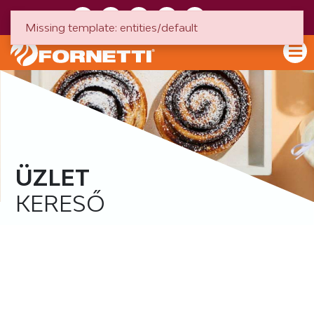
HU
EN
Missing template: entities/default
ÜZLET
KERESŐ