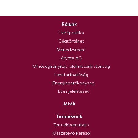
Rólunk
Üzletpolitika
Cégtörténet
Menedzsment
Aryzta AG
Minőségirányítás, élelmiszerbiztonság
Fenntarthatóság
Energiahatékonyság
Éves jelentések
Játék
Termékeink
Termékbemutató
Összetevő kereső