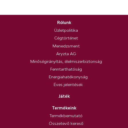
Rólunk
Üzletpolitika
Cégtörténet
Menedzsment
Aryzta AG
Minőségirányítás, élelmiszerbiztonság
Fenntarthatóság
Energiahatékonyság
Éves jelentések
Játék
Termékeink
Termékbemutató
Összetevő kereső