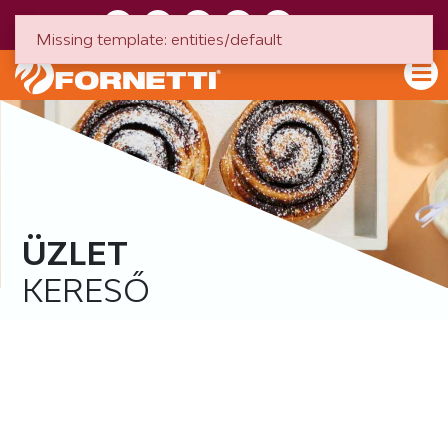
HU
EN
Missing template: entities/default
ÜZLET
KERESŐ