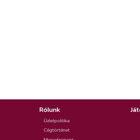
Rólunk
Ját
Üzletpolitika
Cégtörténet
Menedzsment