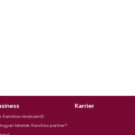
siness
Karrier
A franchise rendszerről
Hogyan lehetek franchise partner?
etail