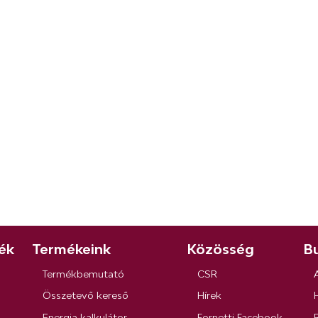
ék
Termékeink
Közösség
Bu
Termékbemutató
CSR
Összetevő kereső
Hírek
Energia kalkulátor
Fornetti Facebook
R