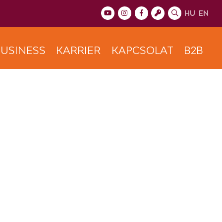
HU
EN
USINESS
KARRIER
KAPCSOLAT
B2B