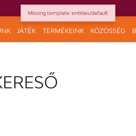
Missing template: entities/default
UNK
JÁTÉK
TERMÉKEINK
KÖZÖSSÉG
B
KERESŐ