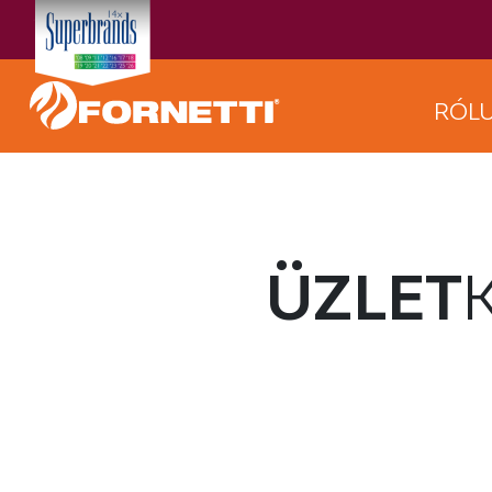
RÓL
ÜZLET