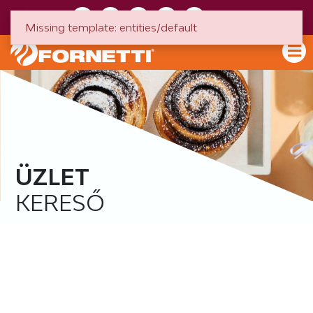
HU
EN
Missing template: entities/default
ÜZLET
KERESŐ