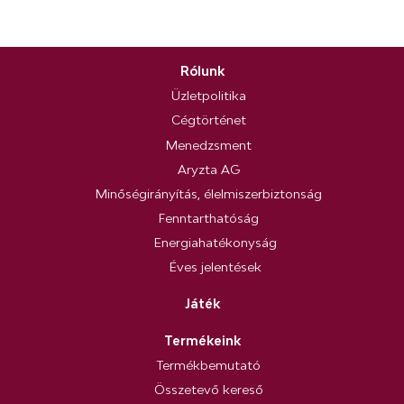
Rólunk
Üzletpolitika
Cégtörténet
Menedzsment
Aryzta AG
Minőségirányítás, élelmiszerbiztonság
Fenntarthatóság
Energiahatékonyság
Éves jelentések
Játék
Termékeink
Termékbemutató
Összetevő kereső