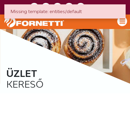
HU
EN
Missing template: entities/default
ÜZLET
KERESŐ