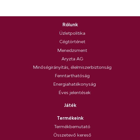
Rólunk
Üzletpolitika
Cégtörténet
Menedzsment
Aryzta AG
Minőségirányítás, élelmiszerbiztonság
Fenntarthatóság
Energiahatékonyság
Éves jelentések
Játék
Termékeink
Termékbemutató
Összetevő kereső