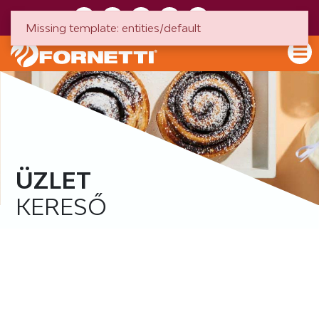
HU
EN
Missing template: entities/default
ÜZLET
KERESŐ