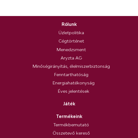
Rólunk
Üzletpolitika
Cégtörténet
Menedzsment
Aryzta AG
Minőségirányítás, élelmiszerbiztonság
Fenntarthatóság
Energiahatékonyság
Éves jelentések
Játék
Termékeink
Termékbemutató
Összetevő kereső