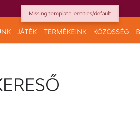
Missing template: entities/default
UNK
JÁTÉK
TERMÉKEINK
KÖZÖSSÉG
B
KERESŐ