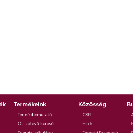
ék
Termékeink
Közösség
Bu
Termékbemutató
CSR
Összetevő kereső
Hírek
Energia kalkulátor
Fornetti Facebook
R