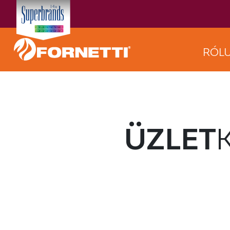
RÓL
ÜZLET