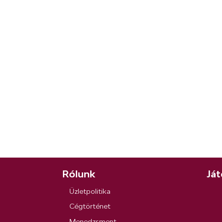
Rólunk
Ját
Üzletpolitika
Cégtörténet
Menedzsment