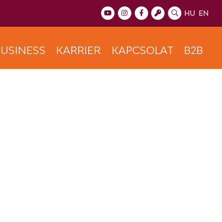
HU
EN
USINESS
KARRIER
KAPCSOLAT
B2B