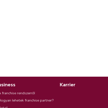
siness
Karrier
A franchise rendszerről
Hogyan lehetek franchise partner?
etail