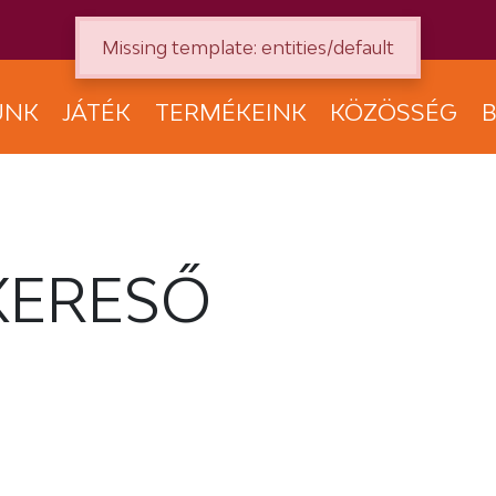
Missing template: entities/default
UNK
JÁTÉK
TERMÉKEINK
KÖZÖSSÉG
B
KERESŐ