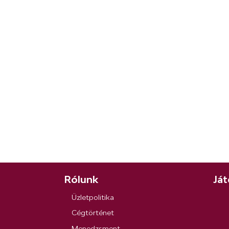
Rólunk
Ját
Üzletpolitika
Cégtörténet
Menedzsment