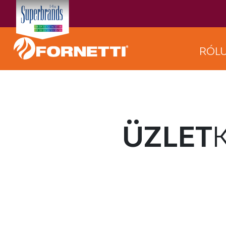
RÓL
ÜZLET