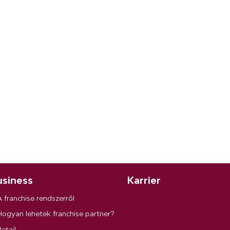
siness
Karrier
A franchise rendszerről
Hogyan lehetek franchise partner?
etail