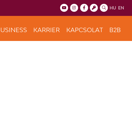
HU
EN
USINESS
KARRIER
KAPCSOLAT
B2B