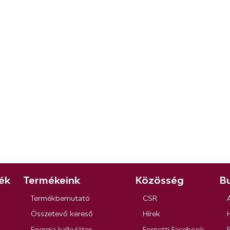
ék
Termékeink
Közösség
Bu
Termékbemutató
CSR
Összetevő kereső
Hírek
Energia kalkulátor
Fornetti Facebook
R