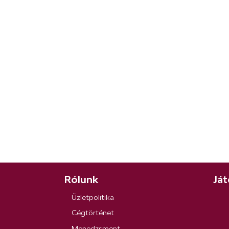
Rólunk
Ját
Üzletpolitika
Cégtörténet
Menedzsment