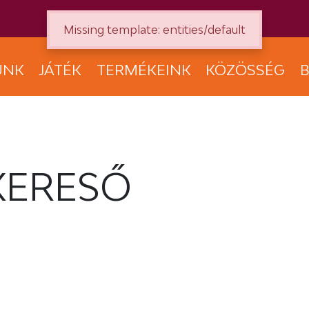
Missing template: entities/default
UNK
JÁTÉK
TERMÉKEINK
KÖZÖSSÉG
B
KERESŐ