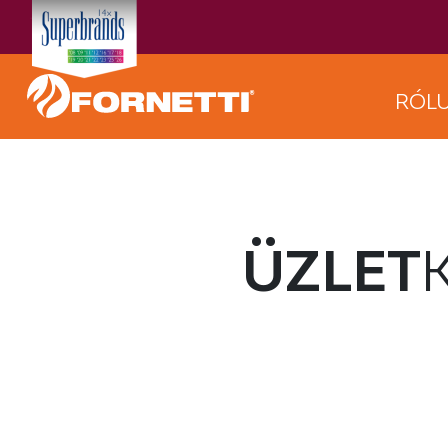
RÓL
ÜZLET