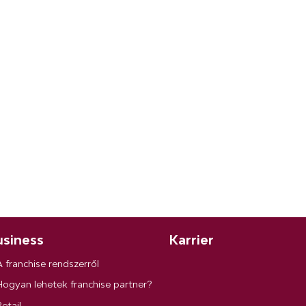
siness
Karrier
A franchise rendszerről
Hogyan lehetek franchise partner?
etail