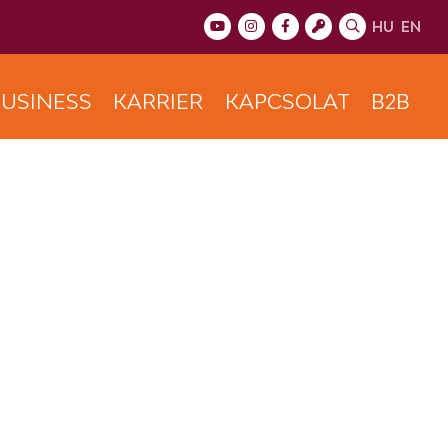
HU
EN
USINESS
KARRIER
KAPCSOLAT
B2B