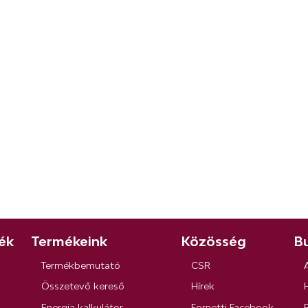
ék
Termékeink
Közösség
Bu
Termékbemutató
CSR
Összetevő kereső
Hírek
Energia kalkulátor
Fornetti Facebook
R