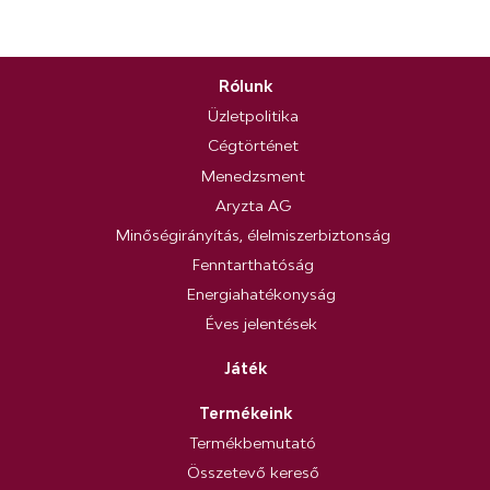
Rólunk
Üzletpolitika
Cégtörténet
Menedzsment
Aryzta AG
Minőségirányítás, élelmiszerbiztonság
Fenntarthatóság
Energiahatékonyság
Éves jelentések
Játék
Termékeink
Termékbemutató
Összetevő kereső