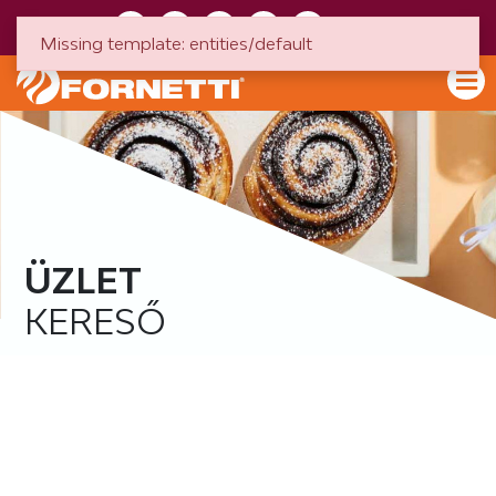
HU
EN
Missing template: entities/default
ÜZLET
KERESŐ