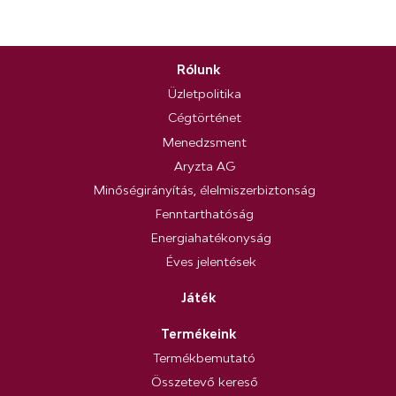
Rólunk
Üzletpolitika
Cégtörténet
Menedzsment
Aryzta AG
Minőségirányítás, élelmiszerbiztonság
Fenntarthatóság
Energiahatékonyság
Éves jelentések
Játék
Termékeink
Termékbemutató
Összetevő kereső