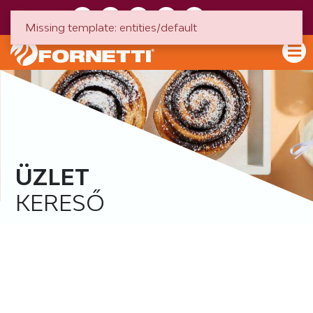
HU
EN
Missing template: entities/default
ÜZLET
KERESŐ