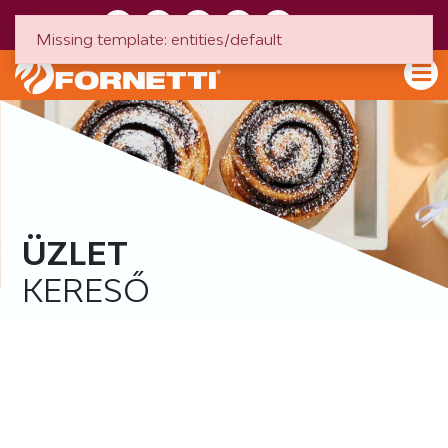
HU
EN
Missing template: entities/default
ÜZLET
KERESŐ