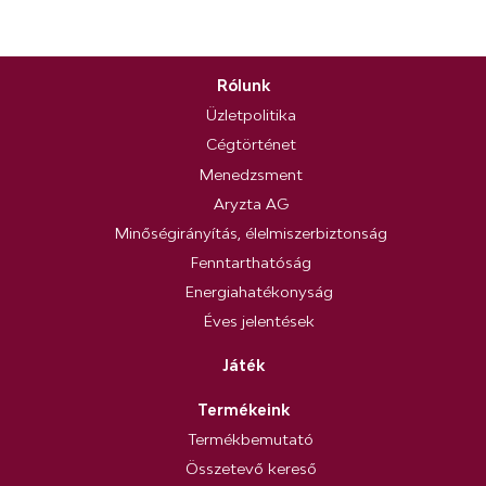
Rólunk
Üzletpolitika
Cégtörténet
Menedzsment
Aryzta AG
Minőségirányítás, élelmiszerbiztonság
Fenntarthatóság
Energiahatékonyság
Éves jelentések
Játék
Termékeink
Termékbemutató
Összetevő kereső