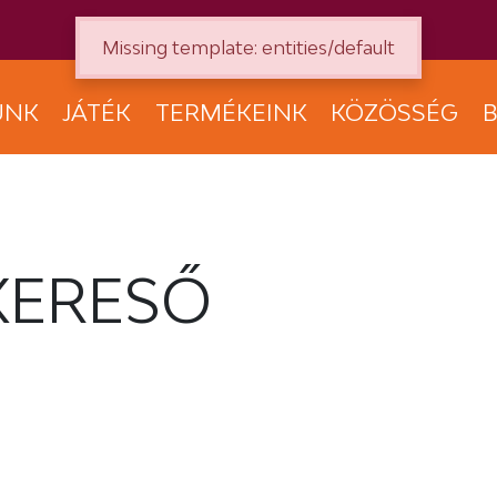
Missing template: entities/default
UNK
JÁTÉK
TERMÉKEINK
KÖZÖSSÉG
B
KERESŐ