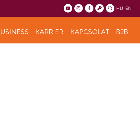
HU
EN
USINESS
KARRIER
KAPCSOLAT
B2B