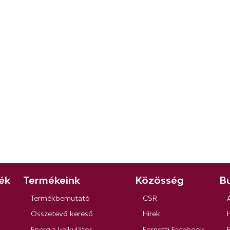
ék
Termékeink
Közösség
Bu
Termékbemutató
CSR
Összetevő kereső
Hírek
Energia kalkulátor
Fornetti Facebook
R