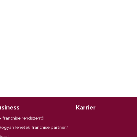
siness
Karrier
A franchise rendszerről
Hogyan lehetek franchise partner?
etail