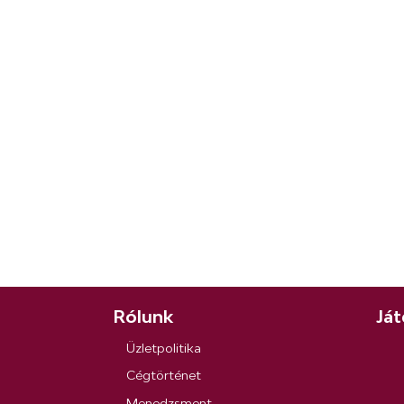
Rólunk
Ját
Üzletpolitika
Cégtörténet
Menedzsment