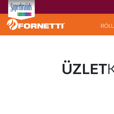
RÓL
ÜZLET