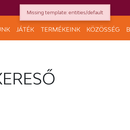
Missing template: entities/default
UNK
JÁTÉK
TERMÉKEINK
KÖZÖSSÉG
B
KERESŐ