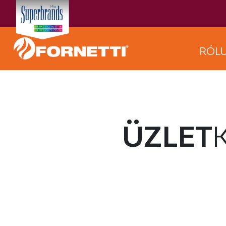
RÓL
ÜZLET