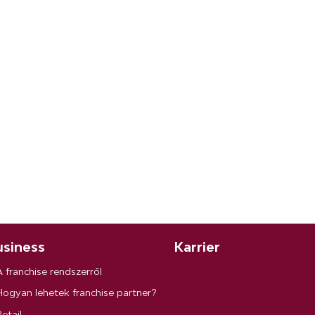
siness
Karrier
A franchise rendszerről
Hogyan lehetek franchise partner?
etail