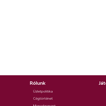
Rólunk
Ját
Üzletpolitika
Cégtörténet
Menedzsment