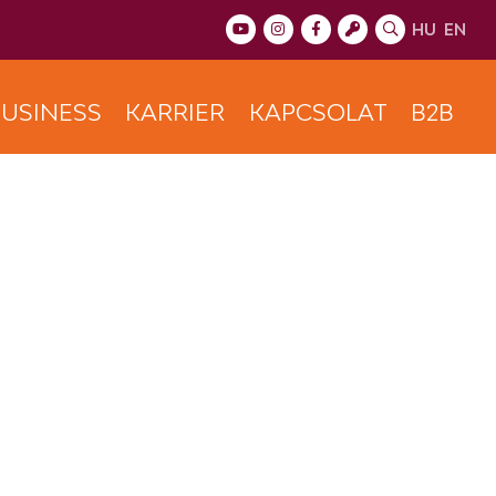
HU
EN
USINESS
KARRIER
KAPCSOLAT
B2B