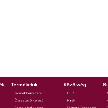
ék
Termékeink
Közösség
Bu
Termékbemutató
CSR
Összetevő kereső
Hírek
Energia kalkulátor
Fornetti Facebook
R