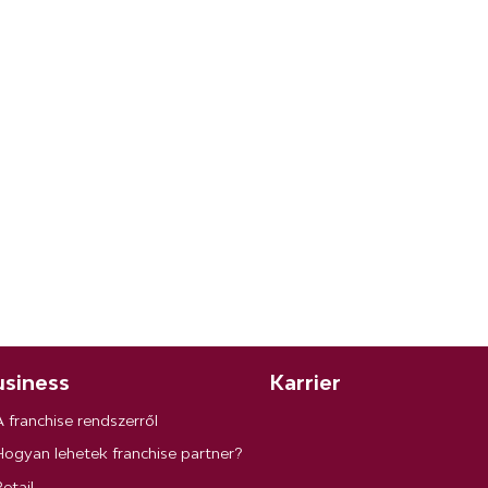
siness
Karrier
A franchise rendszerről
Hogyan lehetek franchise partner?
etail