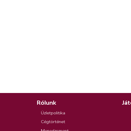
Rólunk
Ját
Üzletpolitika
Cégtörténet
Menedzsment