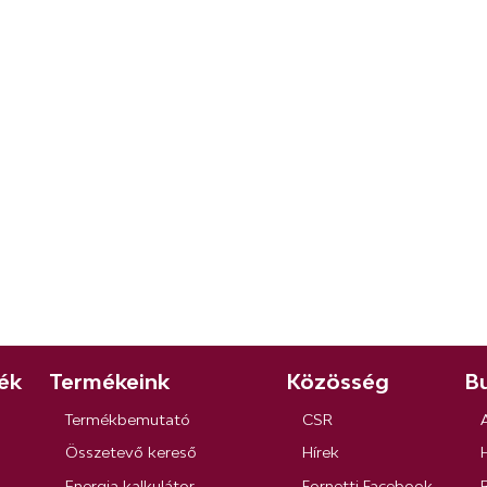
ék
Termékeink
Közösség
Bu
Termékbemutató
CSR
Összetevő kereső
Hírek
Energia kalkulátor
Fornetti Facebook
R