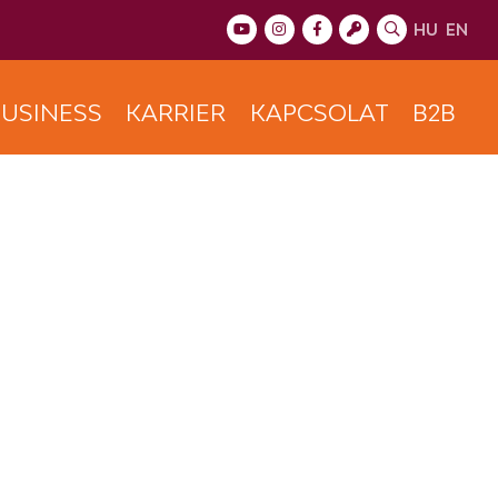
HU
EN
USINESS
KARRIER
KAPCSOLAT
B2B