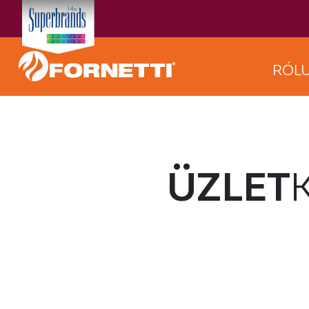
RÓL
ÜZLET