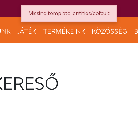
Missing template: entities/default
UNK
JÁTÉK
TERMÉKEINK
KÖZÖSSÉG
B
KERESŐ