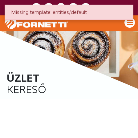
HU
EN
Missing template: entities/default
ÜZLET
KERESŐ