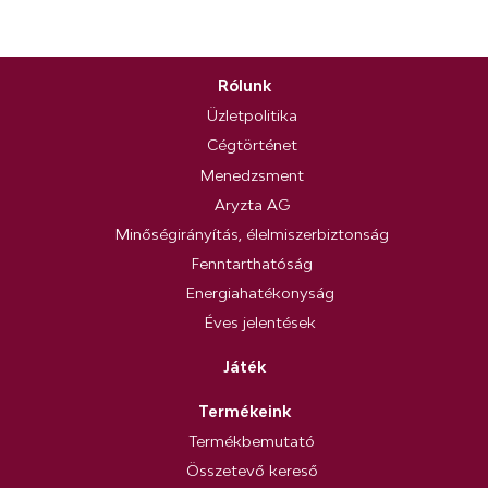
Rólunk
Üzletpolitika
Cégtörténet
Menedzsment
Aryzta AG
Minőségirányítás, élelmiszerbiztonság
Fenntarthatóság
Energiahatékonyság
Éves jelentések
Játék
Termékeink
Termékbemutató
Összetevő kereső