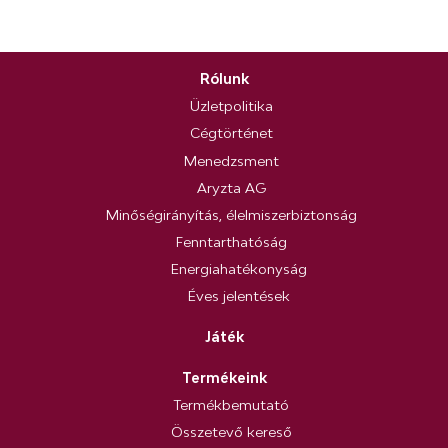
Rólunk
Üzletpolitika
Cégtörténet
Menedzsment
Aryzta AG
Minőségirányítás, élelmiszerbiztonság
Fenntarthatóság
Energiahatékonyság
Éves jelentések
Játék
Termékeink
Termékbemutató
Összetevő kereső