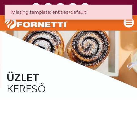
HU
EN
Missing template: entities/default
ÜZLET
KERESŐ