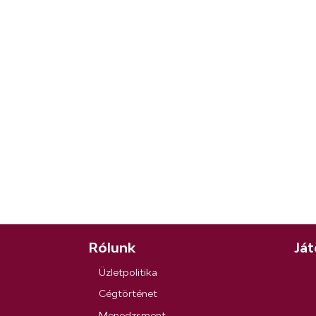
Rólunk
Ját
Üzletpolitika
Cégtörténet
Menedzsment