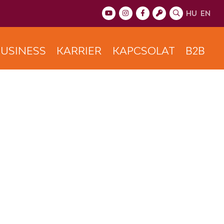
HU
EN
USINESS
KARRIER
KAPCSOLAT
B2B