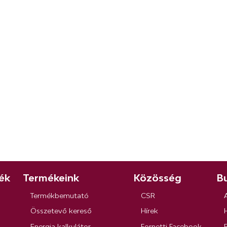
ék
Termékeink
Közösség
Bu
Termékbemutató
CSR
Összetevő kereső
Hírek
Energia kalkulátor
Fornetti Facebook
R