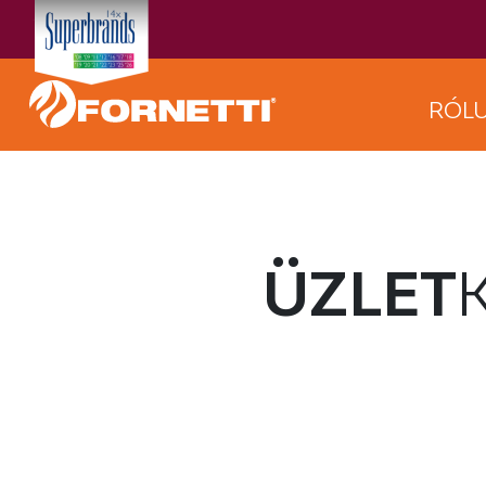
RÓL
ÜZLET