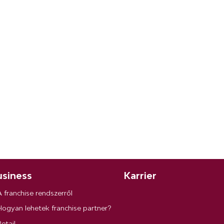
siness
Karrier
A franchise rendszerről
Hogyan lehetek franchise partner?
etail