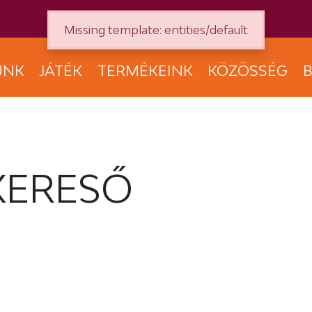
Missing template: entities/default
UNK
JÁTÉK
TERMÉKEINK
KÖZÖSSÉG
B
KERESŐ