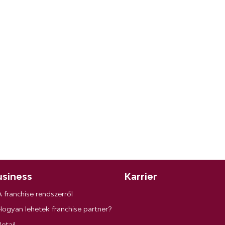
siness
Karrier
A franchise rendszerről
Hogyan lehetek franchise partner?
etail