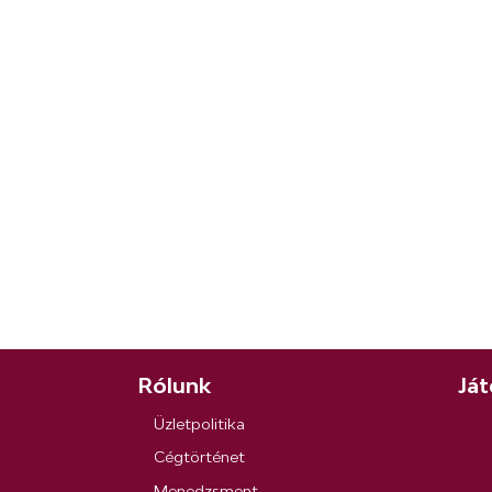
Rólunk
Ját
Üzletpolitika
Cégtörténet
Menedzsment