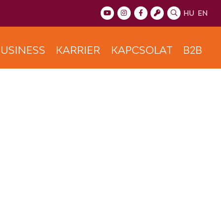
HU
EN
USINESS
KARRIER
KAPCSOLAT
B2B