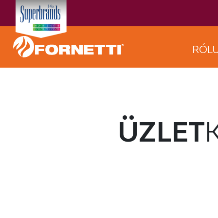
RÓL
ÜZLET