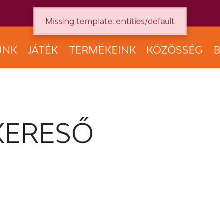
Missing template: entities/default
UNK
JÁTÉK
TERMÉKEINK
KÖZÖSSÉG
B
KERESŐ