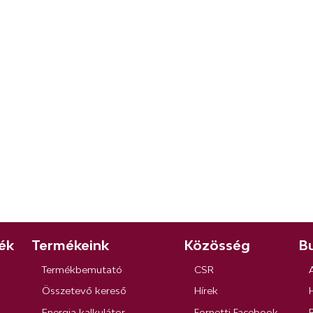
ék
Termékeink
Közösség
Bu
Termékbemutató
CSR
Összetevő kereső
Hírek
Energia kalkulátor
Fornetti Facebook
R