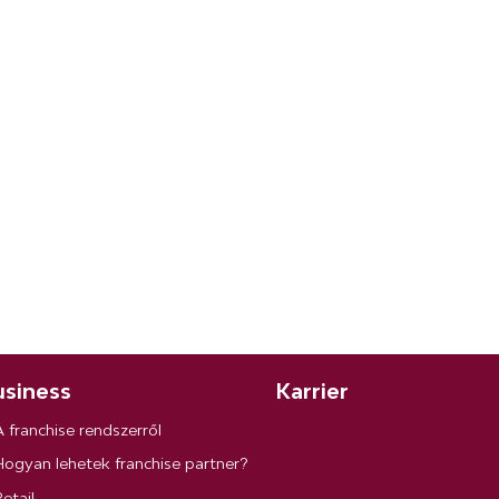
siness
Karrier
A franchise rendszerről
Hogyan lehetek franchise partner?
etail