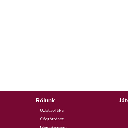
Rólunk
Ját
Üzletpolitika
Cégtörténet
Menedzsment