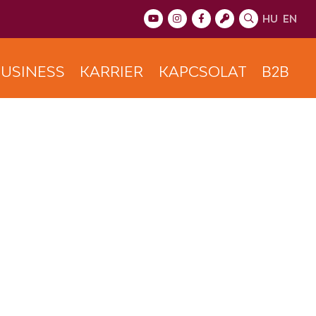
HU
EN
USINESS
KARRIER
KAPCSOLAT
B2B