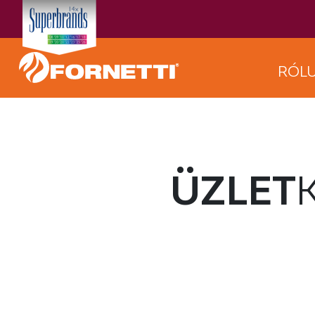
RÓL
ÜZLET