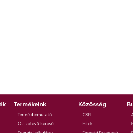
ék
Termékeink
Közösség
Bu
Termékbemutató
CSR
Összetevő kereső
Hírek
Energia kalkulátor
Fornetti Facebook
R