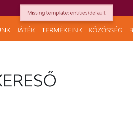
Missing template: entities/default
UNK
JÁTÉK
TERMÉKEINK
KÖZÖSSÉG
B
KERESŐ