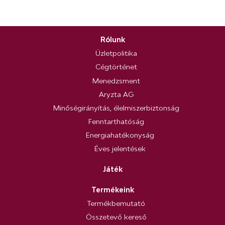
Rólunk
Üzletpolitika
Cégtörténet
Menedzsment
Aryzta AG
Minőségirányítás, élelmiszerbiztonság
Fenntarthatóság
Energiahatékonyság
Éves jelentések
Játék
Termékeink
Termékbemutató
Összetevő kereső