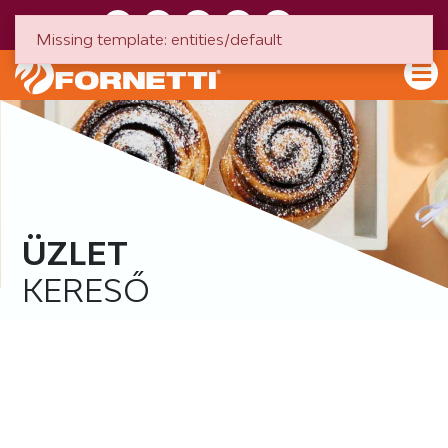
HU
EN
Missing template: entities/default
ÜZLET
KERESŐ