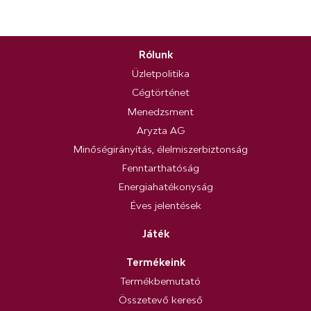
Rólunk
Üzletpolitika
Cégtörténet
Menedzsment
Aryzta AG
Minőségirányítás, élelmiszerbiztonság
Fenntarthatóság
Energiahatékonyság
Éves jelentések
Játék
Termékeink
Termékbemutató
Összetevő kereső