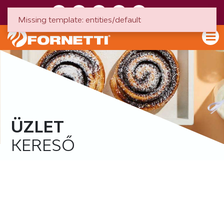
HU
EN
Missing template: entities/default
ÜZLET
KERESŐ