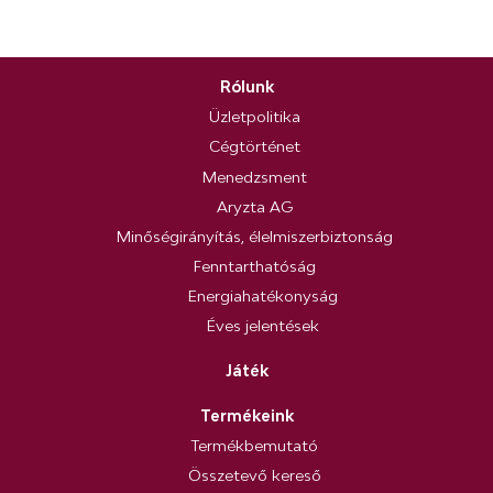
Rólunk
Üzletpolitika
Cégtörténet
Menedzsment
Aryzta AG
Minőségirányítás, élelmiszerbiztonság
Fenntarthatóság
Energiahatékonyság
Éves jelentések
Játék
Termékeink
Termékbemutató
Összetevő kereső