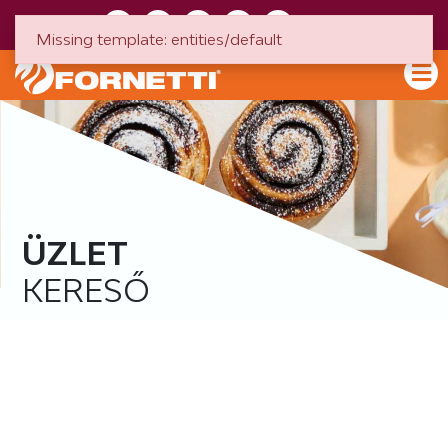
HU
EN
Missing template: entities/default
ÜZLET
KERESŐ