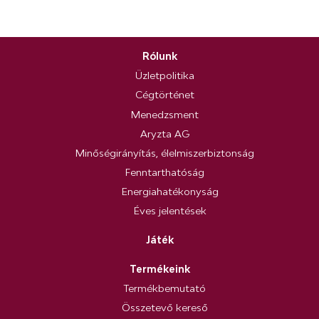
Rólunk
Üzletpolitika
Cégtörténet
Menedzsment
Aryzta AG
Minőségirányítás, élelmiszerbiztonság
Fenntarthatóság
Energiahatékonyság
Éves jelentések
Játék
Termékeink
Termékbemutató
Összetevő kereső