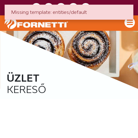
HU
EN
Missing template: entities/default
ÜZLET
KERESŐ