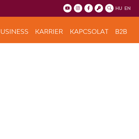
HU
EN
USINESS
KARRIER
KAPCSOLAT
B2B