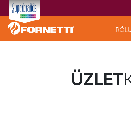
RÓL
ÜZLET