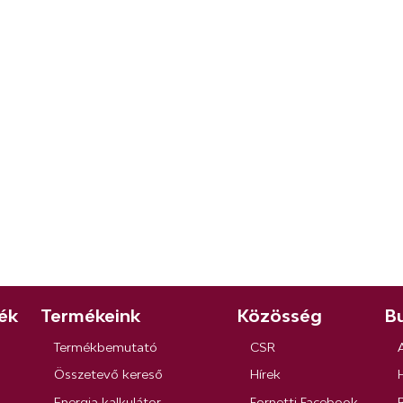
ék
Termékeink
Közösség
Bu
Termékbemutató
CSR
Összetevő kereső
Hírek
Energia kalkulátor
Fornetti Facebook
R