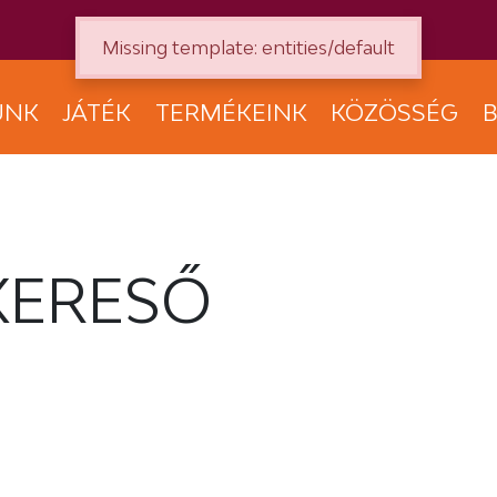
Missing template: entities/default
UNK
JÁTÉK
TERMÉKEINK
KÖZÖSSÉG
B
KERESŐ