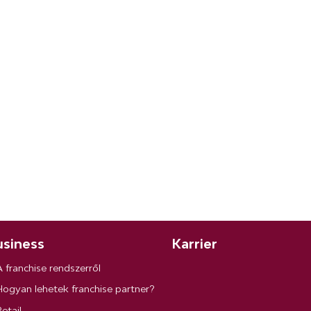
siness
Karrier
A franchise rendszerről
Hogyan lehetek franchise partner?
etail