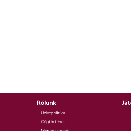
Rólunk
Ját
Üzletpolitika
Cégtörténet
Menedzsment