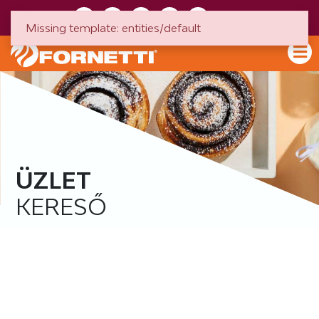
HU
EN
Missing template: entities/default
ÜZLET
KERESŐ