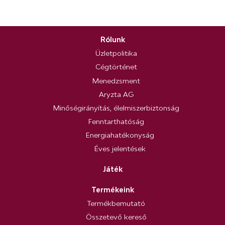
Rólunk
Üzletpolitika
Cégtörténet
Menedzsment
Aryzta AG
Minőségirányítás, élelmiszerbiztonság
Fenntarthatóság
Energiahatékonyság
Éves jelentések
Játék
Termékeink
Termékbemutató
Összetevő kereső