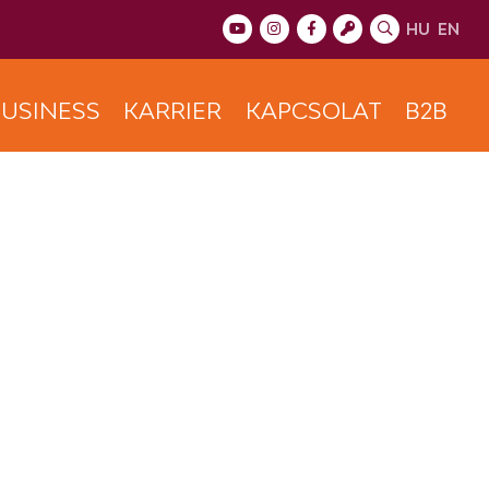
HU
EN
USINESS
KARRIER
KAPCSOLAT
B2B