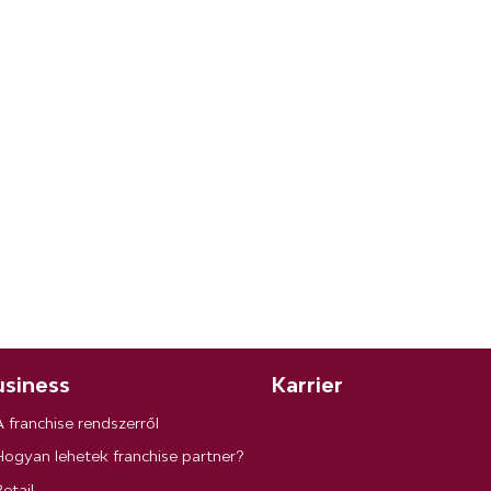
siness
Karrier
A franchise rendszerről
Hogyan lehetek franchise partner?
etail