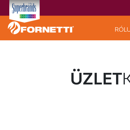
RÓL
ÜZLET