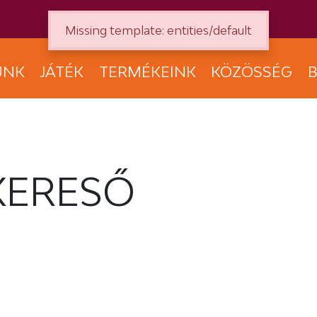
Missing template: entities/default
UNK
JÁTÉK
TERMÉKEINK
KÖZÖSSÉG
B
KERESŐ