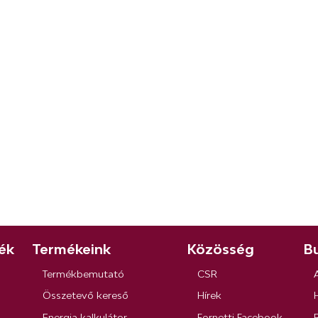
ék
Termékeink
Közösség
Bu
Termékbemutató
CSR
Összetevő kereső
Hírek
Energia kalkulátor
Fornetti Facebook
R