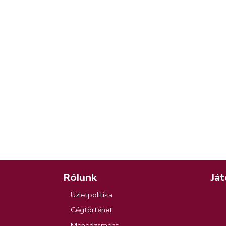
Rólunk
Ját
Üzletpolitika
Cégtörténet
Menedzsment