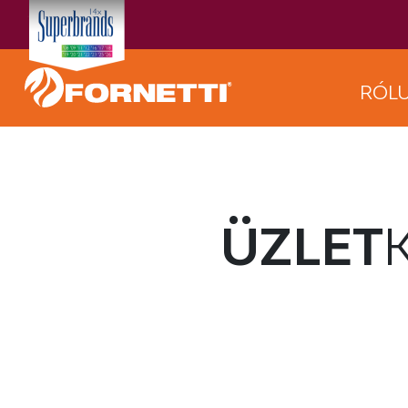
RÓL
ÜZLET