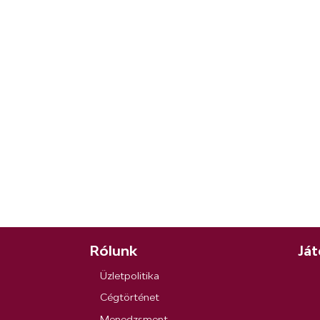
Rólunk
Ját
Üzletpolitika
Cégtörténet
Menedzsment