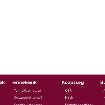
ék
Termékeink
Közösség
Bu
Termékbemutató
CSR
Összetevő kereső
Hírek
Energia kalkulátor
Fornetti Facebook
R