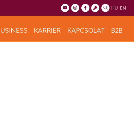
HU
EN
USINESS
KARRIER
KAPCSOLAT
B2B