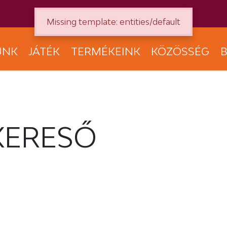
Missing template: entities/default
UNK
JÁTÉK
TERMÉKEINK
KÖZÖSSÉG
B
KERESŐ