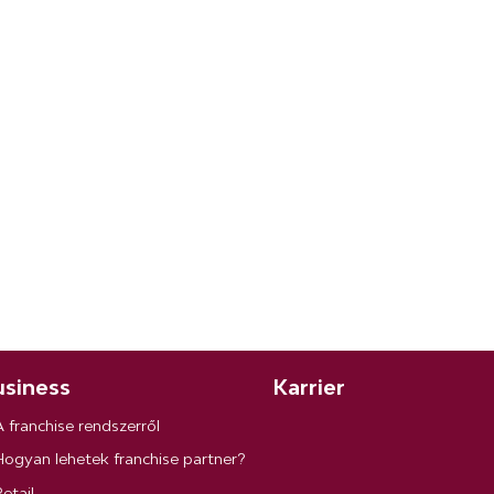
siness
Karrier
A franchise rendszerről
Hogyan lehetek franchise partner?
etail