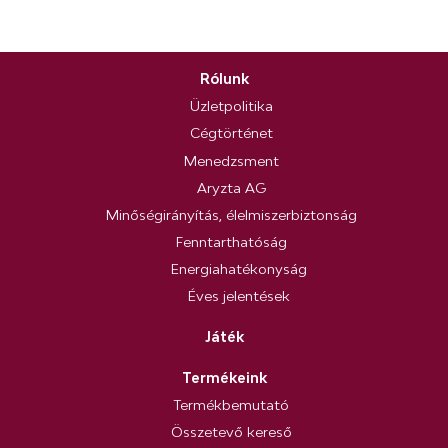
Rólunk
Üzletpolitika
Cégtörténet
Menedzsment
Aryzta AG
Minőségirányítás, élelmiszerbiztonság
Fenntarthatóság
Energiahatékonyság
Éves jelentések
Játék
Termékeink
Termékbemutató
Összetevő kereső