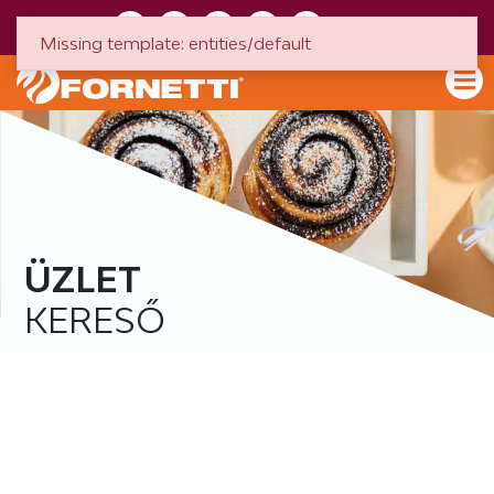
HU
EN
Missing template: entities/default
ÜZLET
KERESŐ