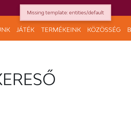
Missing template: entities/default
UNK
JÁTÉK
TERMÉKEINK
KÖZÖSSÉG
B
KERESŐ