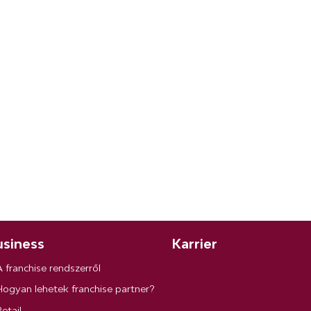
siness
Karrier
A franchise rendszerről
Hogyan lehetek franchise partner?
etail