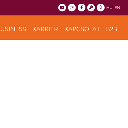
HU
EN
USINESS
KARRIER
KAPCSOLAT
B2B