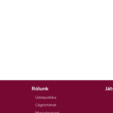
Rólunk
Ját
Üzletpolitika
Cégtörténet
Menedzsment