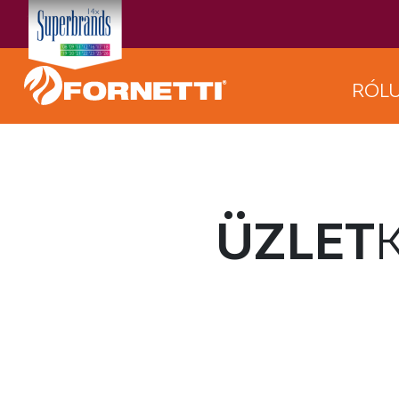
RÓL
ÜZLET