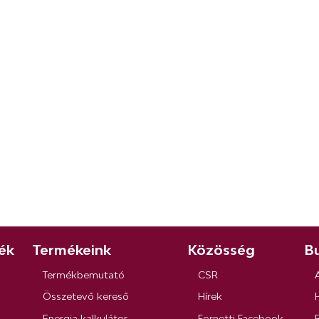
ék
Termékeink
Közösség
Bu
Termékbemutató
CSR
Összetevő kereső
Hírek
Energia kalkulátor
Fornetti Facebook
R