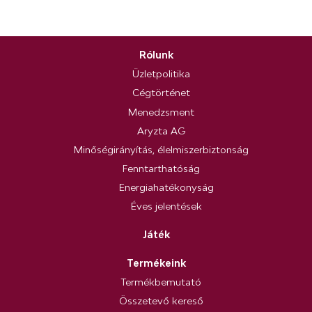
Rólunk
Üzletpolitika
Cégtörténet
Menedzsment
Aryzta AG
Minőségirányítás, élelmiszerbiztonság
Fenntarthatóság
Energiahatékonyság
Éves jelentések
Játék
Termékeink
Termékbemutató
Összetevő kereső