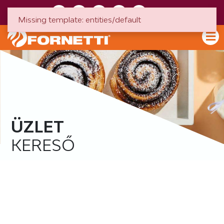
HU
EN
Missing template: entities/default
ÜZLET
KERESŐ