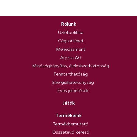
Rólunk
Üzletpolitika
Cégtörténet
Menedzsment
Aryzta AG
Minőségirányítás, élelmiszerbiztonság
Fenntarthatóság
Energiahatékonyság
Éves jelentések
Játék
Termékeink
Termékbemutató
Összetevő kereső