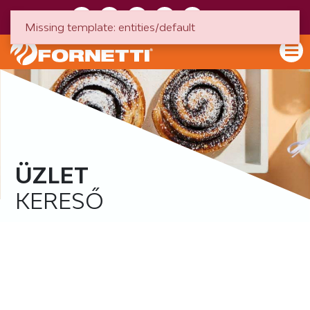
HU
EN
Missing template: entities/default
ÜZLET
KERESŐ