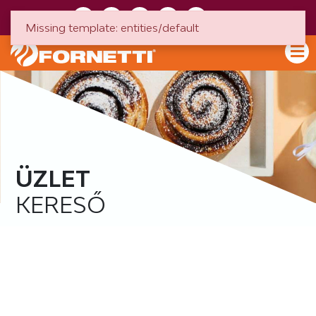
HU
EN
Missing template: entities/default
ÜZLET
KERESŐ