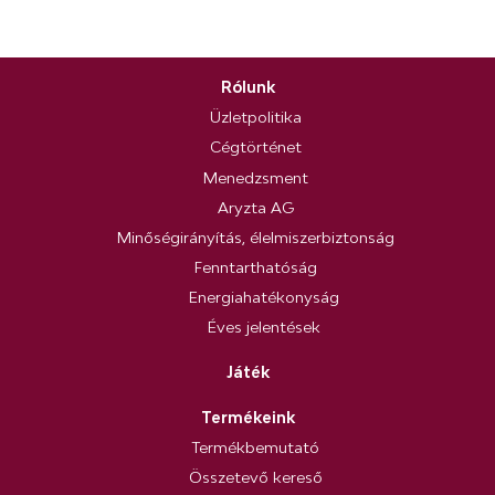
Rólunk
Üzletpolitika
Cégtörténet
Menedzsment
Aryzta AG
Minőségirányítás, élelmiszerbiztonság
Fenntarthatóság
Energiahatékonyság
Éves jelentések
Játék
Termékeink
Termékbemutató
Összetevő kereső