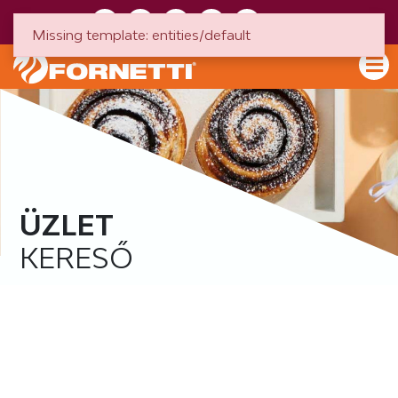
HU
EN
Missing template: entities/default
ÜZLET
KERESŐ