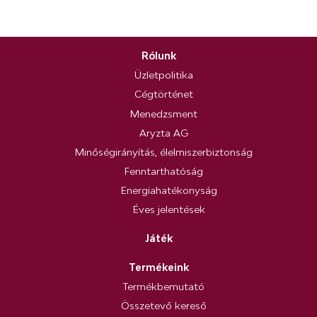
Rólunk
Üzletpolitika
Cégtörténet
Menedzsment
Aryzta AG
Minőségirányítás, élelmiszerbiztonság
Fenntarthatóság
Energiahatékonyság
Éves jelentések
Játék
Termékeink
Termékbemutató
Összetevő kereső