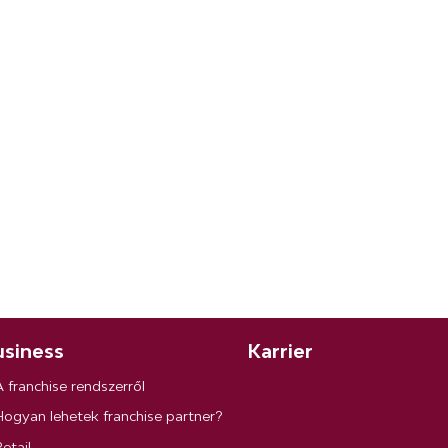
siness
Karrier
A franchise rendszerről
Hogyan lehetek franchise partner?
etail