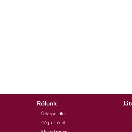
Rólunk
Ját
Üzletpolitika
Cégtörténet
Menedzsment