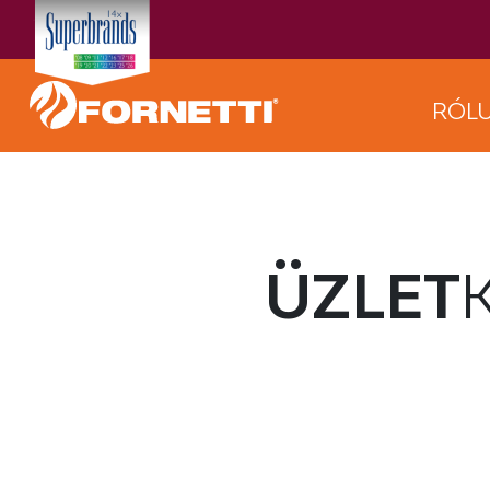
RÓL
ÜZLET