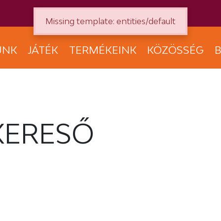
Missing template: entities/default
UNK
JÁTÉK
TERMÉKEINK
KÖZÖSSÉG
B
KERESŐ