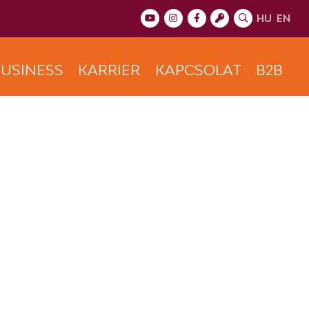
HU
EN
USINESS
KARRIER
KAPCSOLAT
B2B