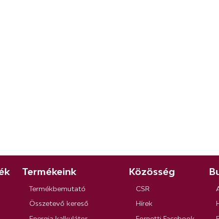
ék
Termékeink
Közösség
Bu
Termékbemutató
CSR
Összetevő kereső
Hírek
Energia kalkulátor
Fornetti Facebook
R