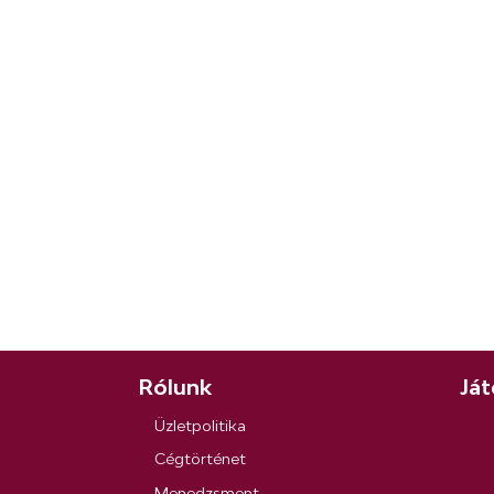
Rólunk
Ját
Üzletpolitika
Cégtörténet
Menedzsment