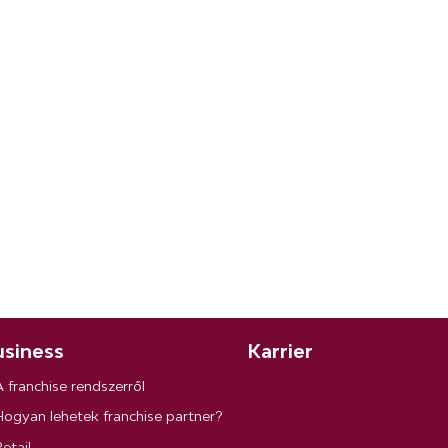
siness
Karrier
A franchise rendszerről
Hogyan lehetek franchise partner?
etail