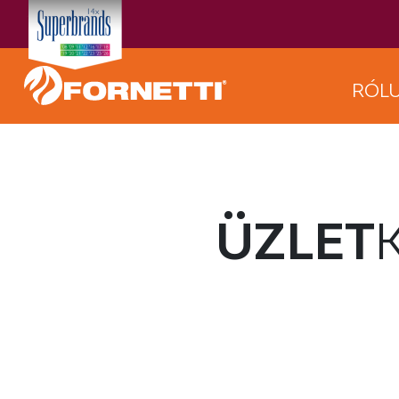
RÓL
ÜZLET