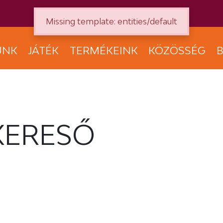
Missing template: entities/default
UNK
JÁTÉK
TERMÉKEINK
KÖZÖSSÉG
B
KERESŐ