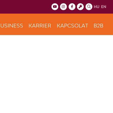
HU
EN
USINESS
KARRIER
KAPCSOLAT
B2B