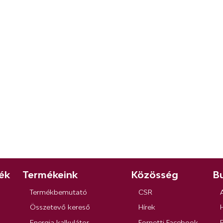
ék
Termékeink
Közösség
Bu
Termékbemutató
CSR
Összetevő kereső
Hírek
Energia kalkulátor
Fornetti Facebook
R