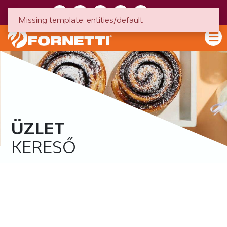
HU
EN
Missing template: entities/default
ÜZLET
KERESŐ