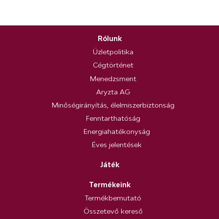
Rólunk
Üzletpolitika
Cégtörténet
Menedzsment
Aryzta AG
Minőségirányítás, élelmiszerbiztonság
Fenntarthatóság
Energiahatékonyság
Éves jelentések
Játék
Termékeink
Termékbemutató
Összetevő kereső