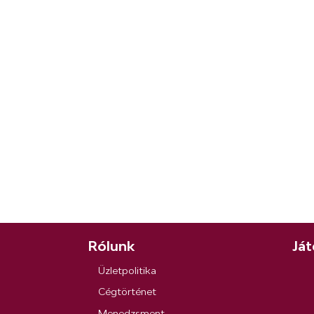
Rólunk
Ját
Üzletpolitika
Cégtörténet
Menedzsment