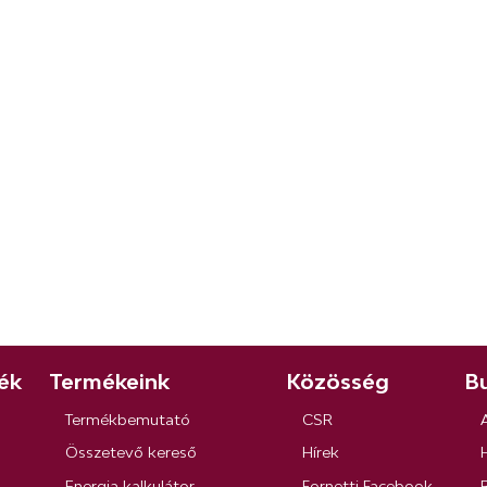
ék
Termékeink
Közösség
Bu
Termékbemutató
CSR
Összetevő kereső
Hírek
Energia kalkulátor
Fornetti Facebook
R