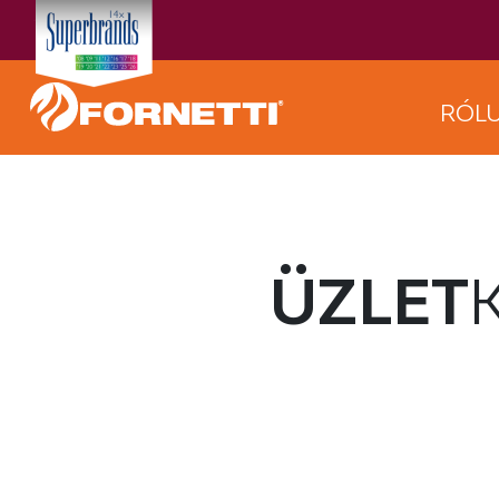
RÓL
ÜZLET