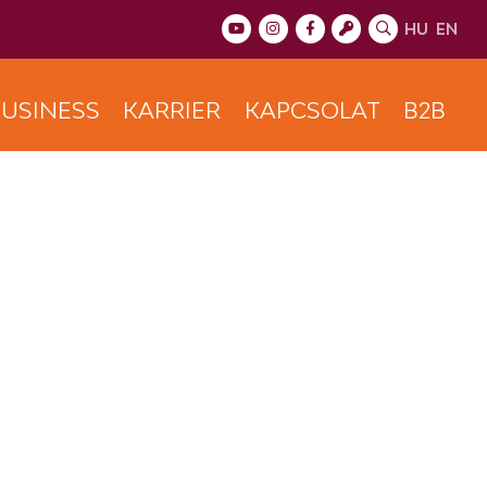
HU
EN
USINESS
KARRIER
KAPCSOLAT
B2B