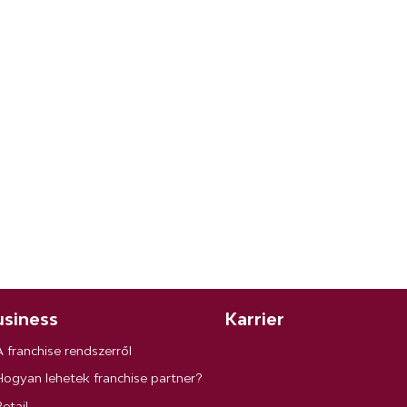
siness
Karrier
A franchise rendszerről
Hogyan lehetek franchise partner?
etail