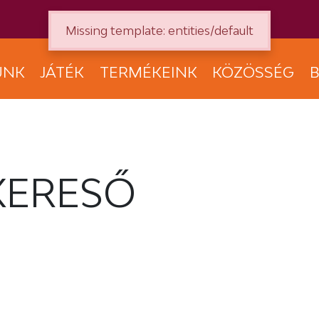
Missing template: entities/default
UNK
JÁTÉK
TERMÉKEINK
KÖZÖSSÉG
B
KERESŐ