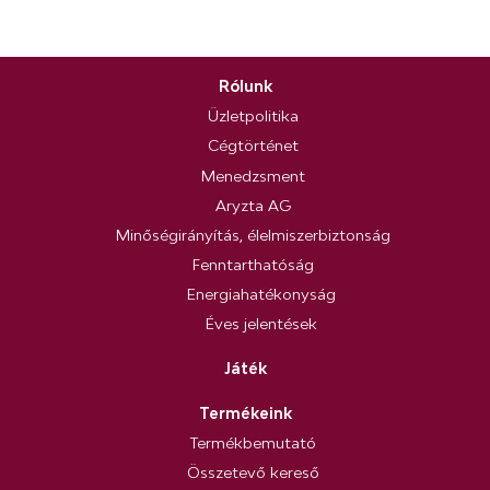
Rólunk
Üzletpolitika
Cégtörténet
Menedzsment
Aryzta AG
Minőségirányítás, élelmiszerbiztonság
Fenntarthatóság
Energiahatékonyság
Éves jelentések
Játék
Termékeink
Termékbemutató
Összetevő kereső