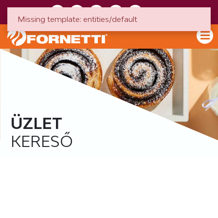
HU
EN
Missing template: entities/default
ÜZLET
KERESŐ