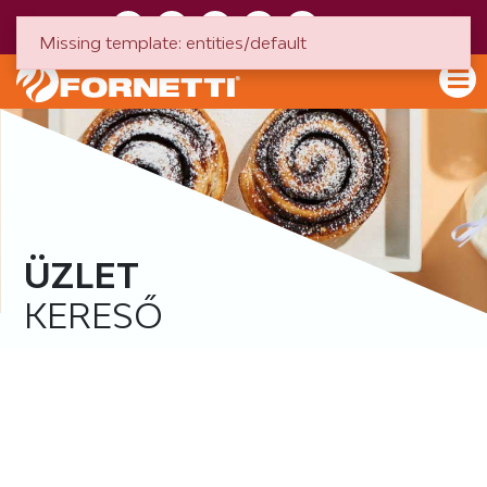
HU
EN
Missing template: entities/default
ÜZLET
KERESŐ