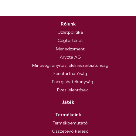
Rólunk
Üzletpolitika
Cégtörténet
Menedzsment
Aryzta AG
Minőségirányítás, élelmiszerbiztonság
Fenntarthatóság
Energiahatékonyság
Éves jelentések
Játék
Termékeink
Termékbemutató
Összetevő kereső