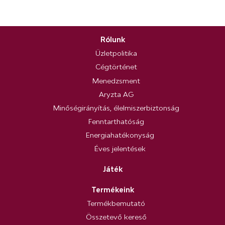
Rólunk
Üzletpolitika
Cégtörténet
Menedzsment
Aryzta AG
Minőségirányítás, élelmiszerbiztonság
Fenntarthatóság
Energiahatékonyság
Éves jelentések
Játék
Termékeink
Termékbemutató
Összetevő kereső