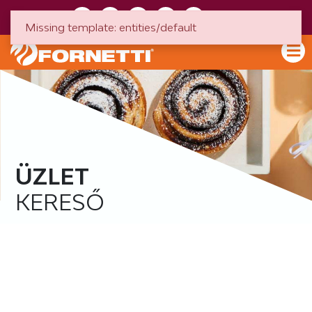
HU
EN
Missing template: entities/default
ÜZLET
KERESŐ