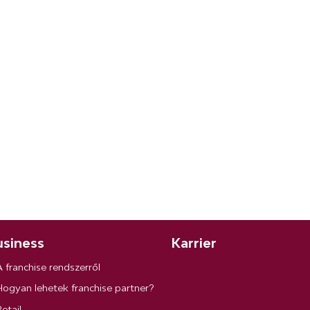
siness
Karrier
A franchise rendszerről
Hogyan lehetek franchise partner?
etail