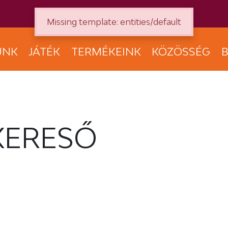
Missing template: entities/default
UNK
JÁTÉK
TERMÉKEINK
KÖZÖSSÉG
B
KERESŐ