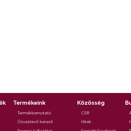
ék
Termékeink
Közösség
Bu
Termékbemutató
CSR
Összetevő kereső
Hírek
Energia kalkulátor
Fornetti Facebook
R