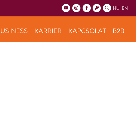
HU
EN
USINESS
KARRIER
KAPCSOLAT
B2B