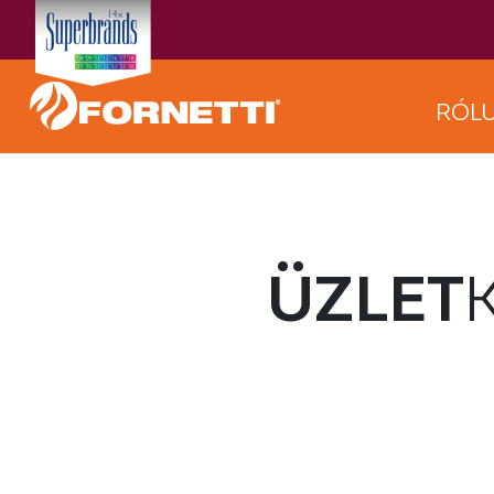
RÓL
ÜZLET