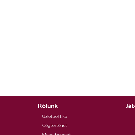
Rólunk
Ját
Üzletpolitika
Cégtörténet
Menedzsment